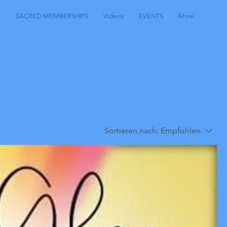
T
SACRED MEMBERSHIPS
Videos
EVENTS
More
Sortieren nach:
Empfohlen