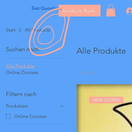
Got Questions
Ready to Book
Start
All Products
Suchen nach
Alle Produkte
Alle Produkte
Online Courses
1 Produkt
Filtern nach
NEW COURSE
Produktart
Online Courses