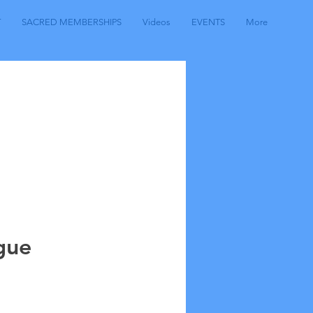
T
SACRED MEMBERSHIPS
Videos
EVENTS
More
gue