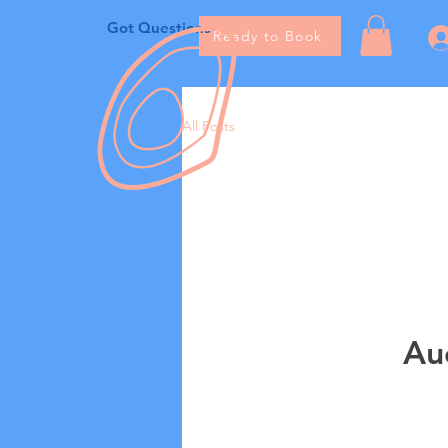
Got Questions
Ready to Book
All Posts
Au