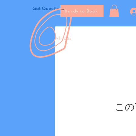
Got Questions
Ready to Book
All Posts
この